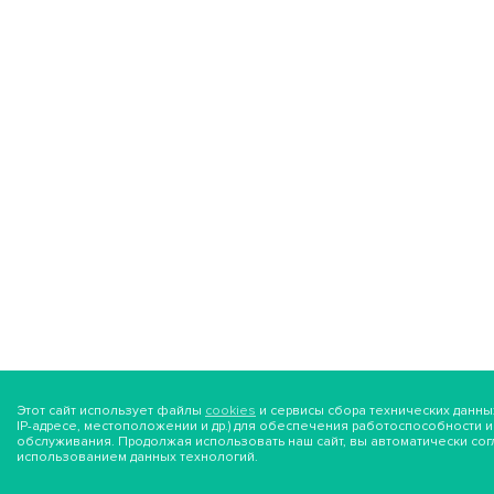
Этот сайт использует файлы
cookies
и сервисы сбора технических данны
IP-адресе, местоположении и др.) для обеспечения работоспособности 
обслуживания. Продолжая использовать наш сайт, вы автоматически сог
использованием данных технологий.