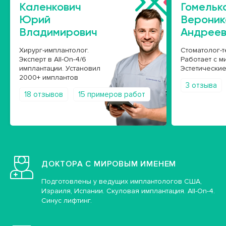
Каленкович
Гомельк
Юрий
Вероник
Владимирович
Андрее
Хирург-имплантолог.
Стоматолог-т
Эксперт в All-On-4/6
Работает с м
имплантации. Установил
Эстетические
2000+ имплантов
3 отзыва
18 отзывов
15 примеров работ
ДОКТОРА С МИРОВЫМ ИМЕНЕМ
Подготовлены у ведущих имплантологов США,
Израиля, Испании. Скуловая имплантация. All-On-4.
Синус лифтинг.