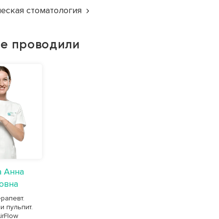
еская стоматология
е проводили
а Анна
овна
рапевт.
и пульпит.
irFlow