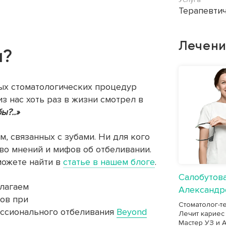
Терапевтич
Лечени
и?
ых стоматологических процедур
из нас хоть раз в жизни смотрел в
ы?..»
, связанных с зубами. Ни для кого
тво мнений и мифов об отбеливании.
ожете найти в
статье в нашем блоге
.
Салобутов
длагаем
Александр
бов при
Стоматолог-те
ссионального отбеливания
Beyond
Лечит кариес 
Мастер УЗ и A