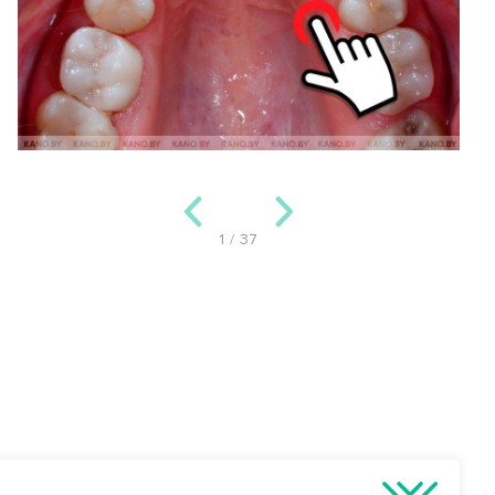
1
/
37